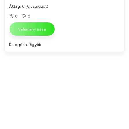
Átlag:
0
(0 szavazat)
0
0
Vélemény írása
Kategória:
Egyéb