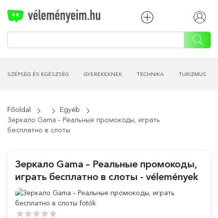
SZÉPSÉG ÉS EGÉSZSÉG
GYEREKEKNEK
TECHNIKA
TURIZMUS
Főoldal
Egyéb
Зеркало Gama – Реальные промокоды, играть
бесплатно в слоты
Зеркало Gama – Реальные промокоды,
играть бесплатно в слоты - vélemények