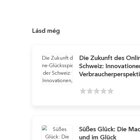
Lásd még
Die Zukunft des Onlin
Schweiz: Innovatione
Verbraucherperspekt
Süßes Glück: Die Mac
und im Glück