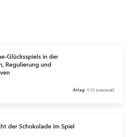
e-Glücksspiels in der
n, Regulierung und
iven
Átlag:
0
(0 szavazat)
ht der Schokolade im Spiel