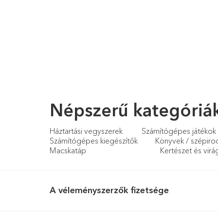
Népszerű kategóriá
Háztartási vegyszerek
Számítógépes játékok
Számítógépes kiegészítők
Könyvek / szépir
Macskatáp
Kertészet és vir
A véleményszerzők fizetsége