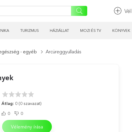
Vé
NIKA
TURIZMUS
HÁZIÁLLAT
MOZI ÉS TV
KÖNYVEK
egészség - egyéb
Arcüreggyulladás
nyek
Átlag:
0
(0 szavazat)
0
0
Vélemény írása