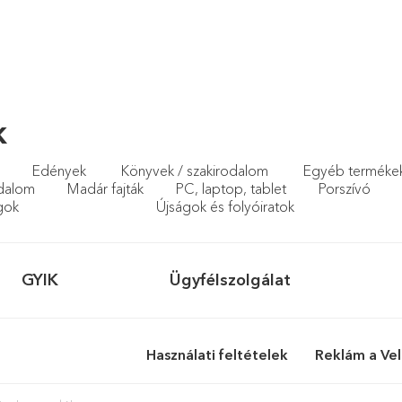
k
Edények
Könyvek / szakirodalom
Egyéb terméke
odalom
Madár fajták
PC, laptop, tablet
Porszívó
ágok
Újságok és folyóiratok
GYIK
Ügyfélszolgálat
Használati feltételek
Reklám a Ve