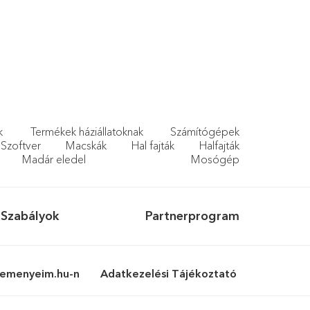
k
Termékek háziállatoknak
Számítógépek
Szoftver
Macskák
Hal fajták
Halfajták
Madár eledel
Mosógép
Szabályok
Partnerprogram
lemenyeim.hu-n
Adatkezelési Tájékoztató